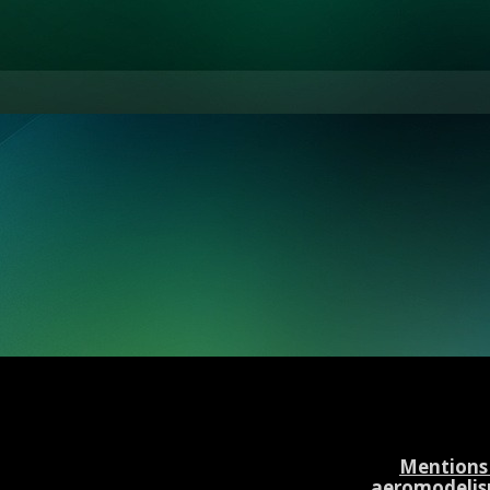
Mentions 
aeromodelis